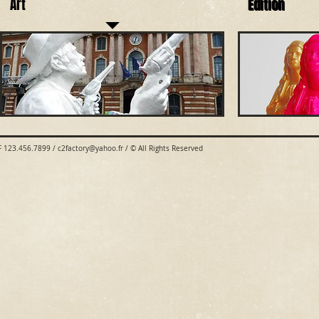
Art
Edition
Edition
 F 123.456.7899 /
c2factory@yahoo.fr
/ © All Rights Reserved