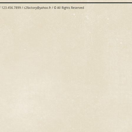
 F 123.456.7899 /
c2factory@yahoo.fr
/ © All Rights Reserved